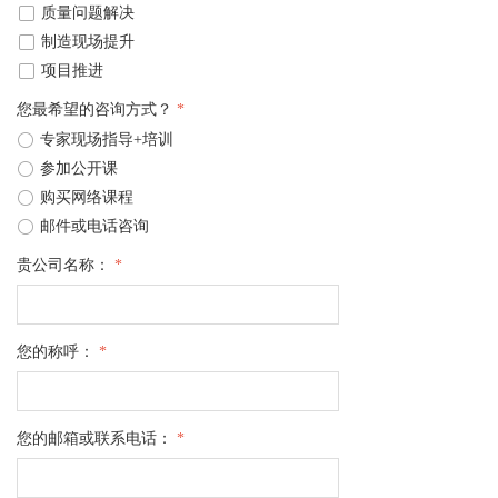
넁
质量问题解决
넁
制造现场提升
넁
项目推进
您最希望的咨询方式？
*
ꀐ
专家现场指导+培训
ꀐ
参加公开课
ꀐ
购买网络课程
ꀐ
邮件或电话咨询
贵公司名称：
*
您的称呼：
*
您的邮箱或联系电话：
*