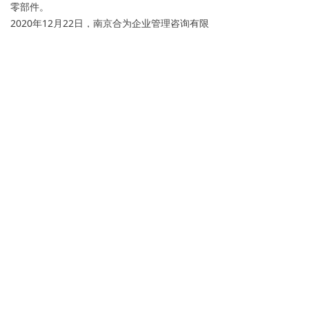
零部件。
2020年12月22日，南京合为企业管理咨询有限
公司与FORD OTOMOTIV SANAYİ A.Ş. 正式签
订服务协议，作为福特Otosan在亚太地区的
STA代理机构，负责中国及日本等地供应商的初
次评审、Q1 MSA审核、项目投产支持、PPAP
评审&PSW签署、以及供应商导致的相关问题
的解决工作。
上一个：
无
ꄴ
下一个：
“合而有为”企业微信公众号成功注册
ꄲ
南京合为企业管理咨询有限公司
手机：
18913380801
info@heweinanjing.com
江苏省南京市江宁区秣周东路12号P357室（未来
科技城）
版权所有：
南京合为企业管理咨询有限公司